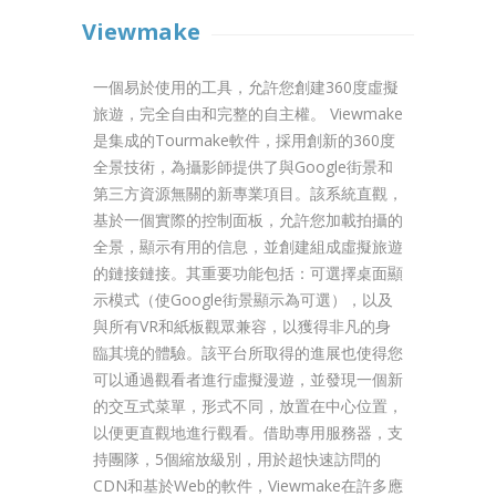
Viewmake
一個易於使用的工具，允許您創建360度虛擬
旅遊，完全自由和完整的自主權。 Viewmake
是集成的Tourmake軟件，採用創新的360度
全景技術，為攝影師提供了與Google街景和
第三方資源無關的新專業項目。該系統直觀，
基於一個實際的控制面板，允許您加載拍攝的
全景，顯示有用的信息，並創建組成虛擬旅遊
的鏈接鏈接。其重要功能包括：可選擇桌面顯
示模式（使Google街景顯示為可選），以及
與所有VR和紙板觀眾兼容，以獲得非凡的身
臨其境的體驗。該平台所取得的進展也使得您
可以通過觀看者進行虛擬漫遊，並發現一個新
的交互式菜單，形式不同，放置在中心位置，
以便更直觀地進行觀看。借助專用服務器，支
持團隊，5個縮放級別，用於超快速訪問的
CDN和基於Web的軟件，Viewmake在許多應