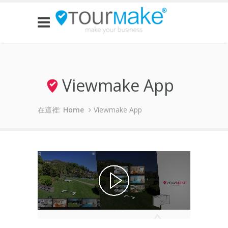
Viewmake App
在這裡:
Home
Viewmake App